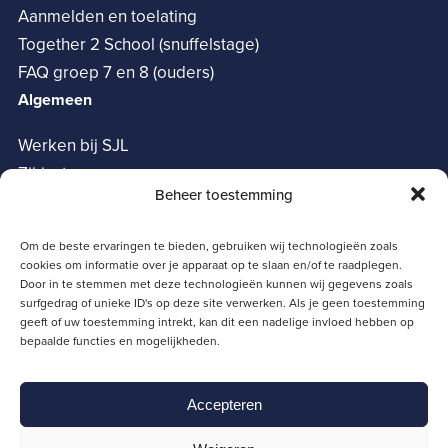
Aanmelden en toelating
Together 2 School (snuffelstage)
FAQ groep 7 en 8 (ouders)
Algemeen
Werken bij SJL
Zij-instroom
Beheer toestemming
Vrienden van het SJL
Oudervereniging
Om de beste ervaringen te bieden, gebruiken wij technologieën zoals
Privacy verklaring
cookies om informatie over je apparaat op te slaan en/of te raadplegen.
Cookie policy
Door in te stemmen met deze technologieën kunnen wij gegevens zoals
surfgedrag of unieke ID's op deze site verwerken. Als je geen toestemming
Snelle links
geeft of uw toestemming intrekt, kan dit een nadelige invloed hebben op
bepaalde functies en mogelijkheden.
Magister
Moodle
Accepteren
Zermelo
SJL Portaal