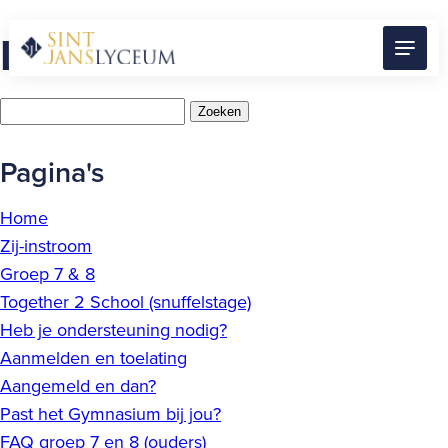
Naar
Latest Posts
hoofdinhoud
Menu
Home
Zoeken
naar:
Pagina's
Home
Zij-instroom
Groep 7 & 8
Together 2 School (snuffelstage)
Heb je ondersteuning nodig?
Aanmelden en toelating
Aangemeld en dan?
Past het Gymnasium bij jou?
FAQ groep 7 en 8 (ouders)