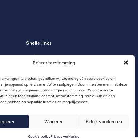
Snelle links
Magister
Beheer toestemming
Moodle
Zermelo
SJL Portaal
 ervaringen te bieden, gebruiken wij technologieën zoals cookies om
Schoolgids
ver je apparaat op te slaan en/of te raadplegen. Door in te stemmen met deze
n kunnen wij gegevens zoals surfgedrag of unieke ID's op deze site
ls je geen toestemming geeft of uw toestemming intrekt, kan dit een
vloed hebben op bepaalde functies en mogelijkheden.
epteren
Weigeren
Bekijk voorkeuren
Cookie policy
Privacy verklaring