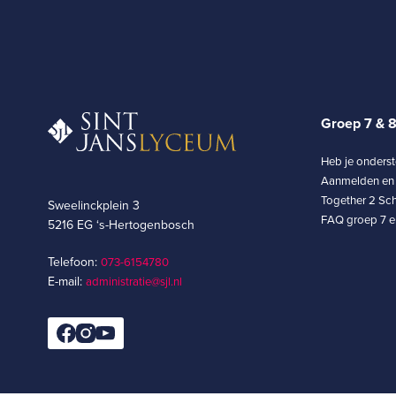
Groep 7 & 
Heb je onders
Aanmelden en 
Together 2 Sch
Sweelinckplein 3
FAQ groep 7 en
5216 EG ‘s-Hertogenbosch
Telefoon:
073-6154780­
E-mail:
administratie@sjl.nl