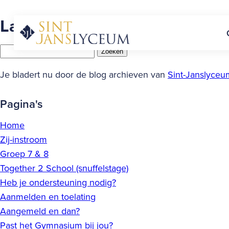
Naar
Latest Posts
hoofdinhoud
Home
Zoeken
naar:
Je bladert nu door de blog archieven van
Sint-Janslyceu
Pagina's
Home
Zij-instroom
Groep 7 & 8
Together 2 School (snuffelstage)
Heb je ondersteuning nodig?
Aanmelden en toelating
Aangemeld en dan?
Past het Gymnasium bij jou?