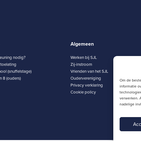
8
Algemeen
teuning nodig?
Werken bij SJL
toelating
Zij-instroom
ool (snuffelstage)
Vrienden van het SJL
 8 (ouders)
Oudervereniging
Om de beste
Privacy verklaring
informatie o
Cookie policy
technologieë
verwerken. A
nadelige in
Acc