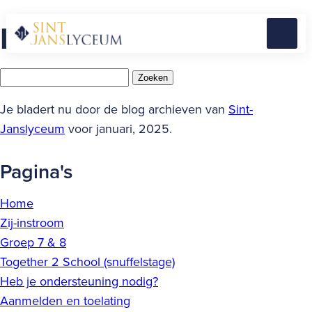
Naar
Latest Posts
hoofdinhoud
Menu
Home
Zoeken
naar:
Je bladert nu door de blog archieven van
Sint-
Janslyceum
voor januari, 2025.
Pagina's
Home
Zij-instroom
Groep 7 & 8
Together 2 School (snuffelstage)
Heb je ondersteuning nodig?
Aanmelden en toelating