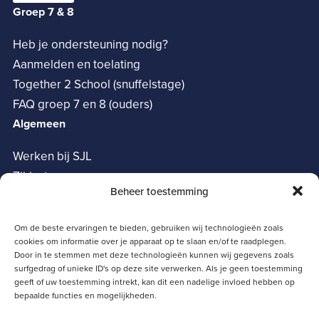
Groep 7 & 8
Heb je ondersteuning nodig?
Aanmelden en toelating
Together 2 School (snuffelstage)
FAQ groep 7 en 8 (ouders)
Algemeen
Werken bij SJL
Zij-instroom
Beheer toestemming
Vrienden van het SJL
Oudervereniging
Om de beste ervaringen te bieden, gebruiken wij technologieën zoals
Privacy verklaring
cookies om informatie over je apparaat op te slaan en/of te raadplegen.
Cookie policy
Door in te stemmen met deze technologieën kunnen wij gegevens zoals
surfgedrag of unieke ID's op deze site verwerken. Als je geen toestemming
Snelle links
geeft of uw toestemming intrekt, kan dit een nadelige invloed hebben op
bepaalde functies en mogelijkheden.
Magister