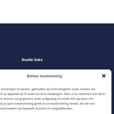
Snelle links
Magister
Beheer toestemming
Moodle
Zermelo
SJL Portaal
 ervaringen te bieden, gebruiken wij technologieën zoals cookies om
Schoolgids
ver je apparaat op te slaan en/of te raadplegen. Door in te stemmen met deze
n kunnen wij gegevens zoals surfgedrag of unieke ID's op deze site
ls je geen toestemming geeft of uw toestemming intrekt, kan dit een
vloed hebben op bepaalde functies en mogelijkheden.