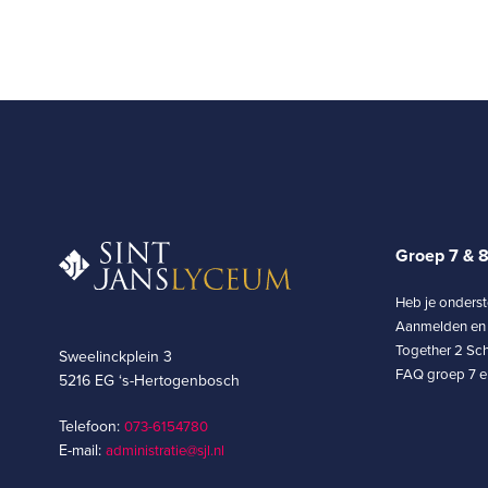
Groep 7 & 
Heb je onders
Aanmelden en 
Together 2 Sch
Sweelinckplein 3
FAQ groep 7 en
5216 EG ‘s-Hertogenbosch
Telefoon:
073-6154780­
E-mail:
administratie@sjl.nl