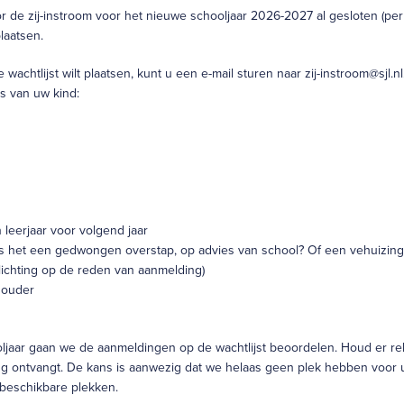
r de zij-instroom voor het nieuwe schooljaar 2026-2027 al gesloten (pe
laatsen.
wachtlijst wilt plaatsen, kunt u een e-mail sturen naar zij-instroom@sjl.
 van uw kind:
leerjaar voor volgend jaar
 het een gedwongen overstap, op advies van school? Of een vehuizing? O
lichting op de reden van aanmelding)
 ouder
ljaar gaan we de aanmeldingen op de wachtlijst beoordelen. Houd er rek
ng ontvangt. De kans is aanwezig dat we helaas geen plek hebben voor 
beschikbare plekken.