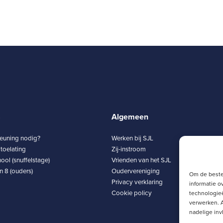
8
Algemeen
teuning nodig?
Werken bij SJL
toelating
Zij-instroom
ool (snuffelstage)
Vrienden van het SJL
 8 (ouders)
Oudervereniging
Om de beste
Privacy verklaring
informatie o
Cookie policy
technologieë
verwerken. A
nadelige in