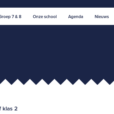
Groep 7 & 8
Onze school
Agenda
Nieuws
f klas 2