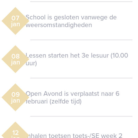
School is gesloten vanwege de
07
jan
weersomstandigheden
Lessen starten het 3e lesuur (10.00
08
jan
uur)
Open Avond is verplaatst naar 6
09
jan
februari (zelfde tijd)
12
Inhalen toetsen toets-/SE week 2