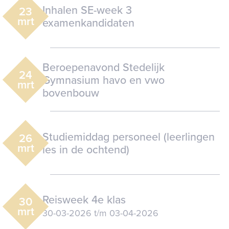
Inhalen SE-week 3
23
mrt
examenkandidaten
Beroepenavond Stedelijk
24
Gymnasium havo en vwo
mrt
bovenbouw
Studiemiddag personeel (leerlingen
26
mrt
les in de ochtend)
Reisweek 4e klas
30
mrt
30-03-2026
t/m
03-04-2026