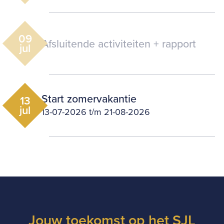
09
Afsluitende activiteiten + rapport
jul
Start zomervakantie
13
jul
13-07-2026
t/m
21-08-2026
Jouw toekomst op het SJL