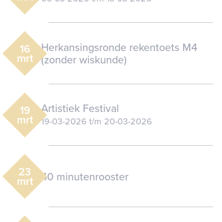
Herkansingsronde rekentoets M4
16
mrt
(zonder wiskunde)
Artistiek Festival
19
mrt
19-03-2026
t/m
20-03-2026
23
40 minutenrooster
mrt