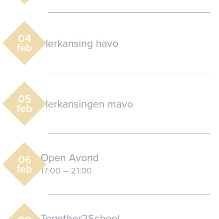
04
Herkansing havo
feb
05
Herkansingen mavo
feb
Open Avond
06
feb
17:00
–
21:00
Together2School