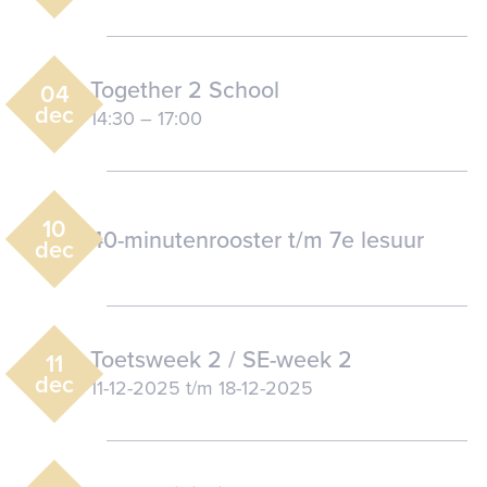
Together 2 School
04
dec
14:30
–
17:00
10
40-minutenrooster t/m 7e lesuur
dec
Toetsweek 2 / SE-week 2
11
dec
11-12-2025
t/m
18-12-2025