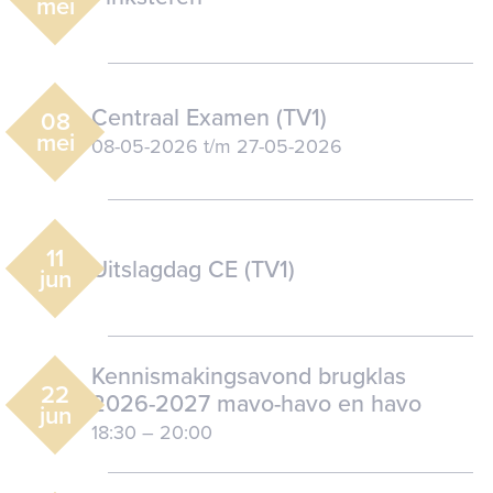
mei
Centraal Examen (TV1)
08
mei
08-05-2026
t/m
27-05-2026
11
Uitslagdag CE (TV1)
jun
Kennismakingsavond brugklas
22
2026-2027 mavo-havo en havo
jun
18:30
–
20:00