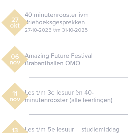
40 minutenrooster ivm
27
driehoeksgesprekken
okt
27-10-2025
t/m
31-10-2025
Amazing Future Festival
06
nov
Brabanthallen OMO
Les t/m 3e lesuur èn 40-
11
nov
minutenrooster (alle leerlingen)
Les t/m 5e lesuur – studiemiddag
13