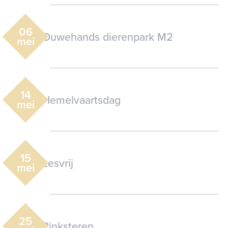
06
Ouwehands dierenpark M2
mei
14
Hemelvaartsdag
mei
15
Lesvrij
mei
25
Pinksteren