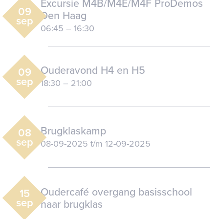
Excursie M4B/M4E/M4F ProDemos
09
Den Haag
sep
06:45
–
16:30
Ouderavond H4 en H5
09
sep
18:30
–
21:00
Brugklaskamp
08
sep
08-09-2025
t/m
12-09-2025
Oudercafé overgang basisschool
15
sep
naar brugklas