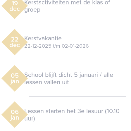
Kerstactiviteiten met de klas of
19
dec
groep
Kerstvakantie
22
dec
22-12-2025
t/m
02-01-2026
School blijft dicht 5 januari / alle
05
jan
lessen vallen uit
Lessen starten het 3e lesuur (10.10
06
jan
uur)