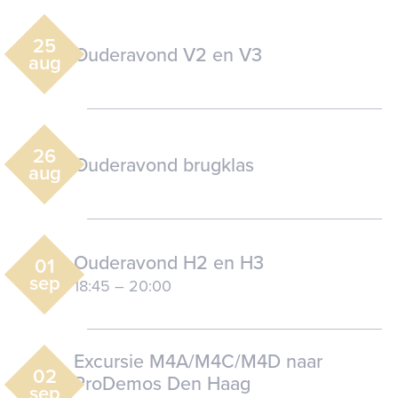
25
Ouderavond V2 en V3
aug
26
Ouderavond brugklas
aug
Ouderavond H2 en H3
01
sep
18:45
–
20:00
Excursie M4A/M4C/M4D naar
02
ProDemos Den Haag
sep