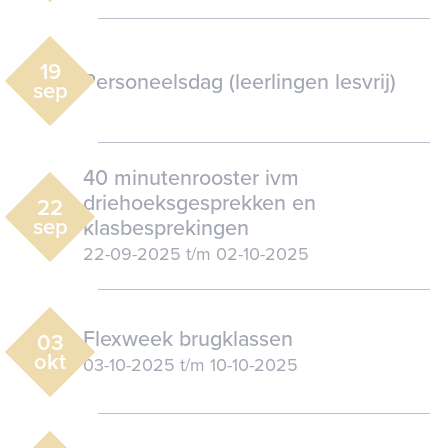
19
Personeelsdag (leerlingen lesvrij)
sep
40 minutenrooster ivm
driehoeksgesprekken en
22
sep
klasbesprekingen
22-09-2025
t/m
02-10-2025
Flexweek brugklassen
03
okt
03-10-2025
t/m
10-10-2025