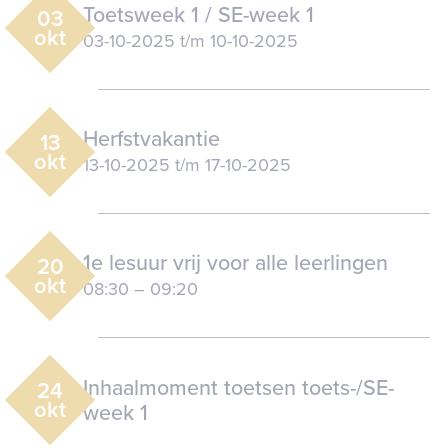
Toetsweek 1 / SE-week 1
03
okt
03-10-2025
t/m
10-10-2025
Herfstvakantie
13
okt
13-10-2025
t/m
17-10-2025
1e lesuur vrij voor alle leerlingen
20
okt
08:30
–
09:20
Inhaalmoment toetsen toets-/SE-
24
okt
week 1