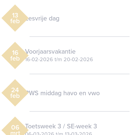
13
Lesvrije dag
feb
Voorjaarsvakantie
16
feb
16-02-2026
t/m
20-02-2026
24
PWS middag havo en vwo
feb
Toetsweek 3 / SE-week 3
06
mrt
06-03-2026
t/m
13-03-2026