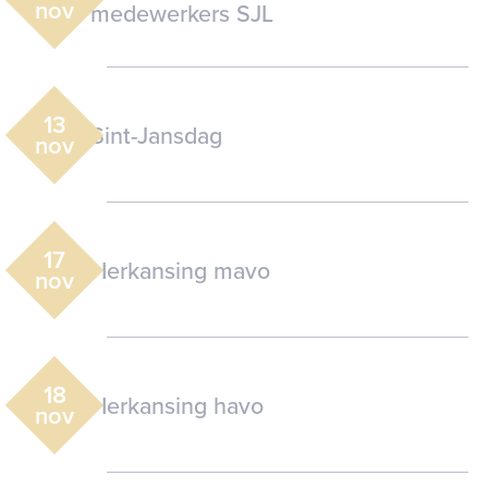
nov
medewerkers SJL
13
Sint-Jansdag
nov
17
Herkansing mavo
nov
18
Herkansing havo
nov