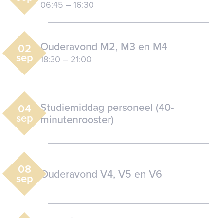
06:45
–
16:30
Ouderavond M2, M3 en M4
02
sep
18:30
–
21:00
Studiemiddag personeel (40-
04
sep
minutenrooster)
08
Ouderavond V4, V5 en V6
sep