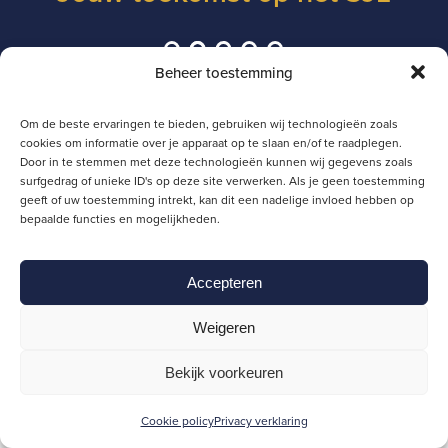
Beheer toestemming
Bekijk onze video en maak kennis met onze
Om de beste ervaringen te bieden, gebruiken wij technologieën zoals
leerlingen en docenten op het Sint-
cookies om informatie over je apparaat op te slaan en/of te raadplegen.
Door in te stemmen met deze technologieën kunnen wij gegevens zoals
Janslyceum. Wat maakt onze school uniek en
surfgedrag of unieke ID's op deze site verwerken. Als je geen toestemming
wat kun je hier verwachten? Een speciaal
geeft of uw toestemming intrekt, kan dit een nadelige invloed hebben op
bepaalde functies en mogelijkheden.
voorproefje voor jou! Zie je snel op het SJL!
Accepteren
Weigeren
Start
Bekijk voorkeuren
video
Cookie policy
Privacy verklaring