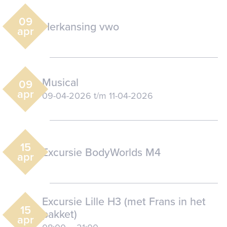
09
Herkansing vwo
apr
Musical
09
apr
09-04-2026
t/m
11-04-2026
15
Excursie BodyWorlds M4
apr
Excursie Lille H3 (met Frans in het
15
pakket)
apr