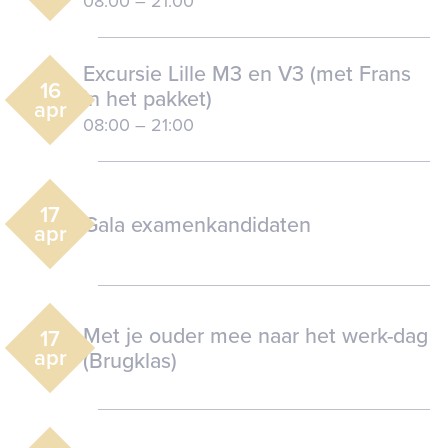
08:00
–
21:00
Excursie Lille M3 en V3 (met Frans
16
in het pakket)
apr
08:00
–
21:00
17
Gala examenkandidaten
apr
Met je ouder mee naar het werk-dag
17
apr
(Brugklas)