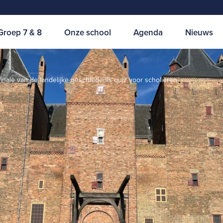
Groep 7 & 8
Onze school
Agenda
Nieuws
inale van de landelijke geschiedenis quiz voor scholieren