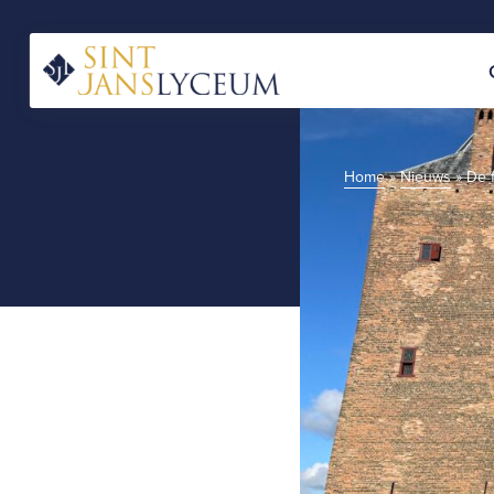
Naar
hoofdinhoud
Home
Home
»
Nieuws
»
De f