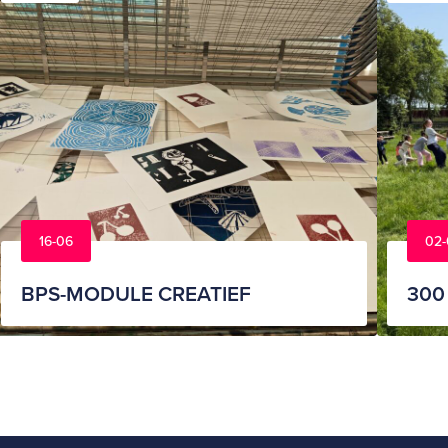
16-06
02-
BPS-MODULE CREATIEF
300 