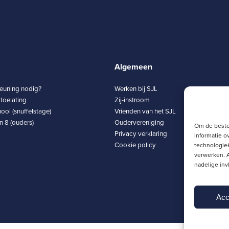
8
Algemeen
teuning nodig?
Werken bij SJL
toelating
Zij-instroom
ool (snuffelstage)
Vrienden van het SJL
 8 (ouders)
Oudervereniging
Om de beste
Privacy verklaring
informatie o
Cookie policy
technologieë
verwerken. A
nadelige in
Acc