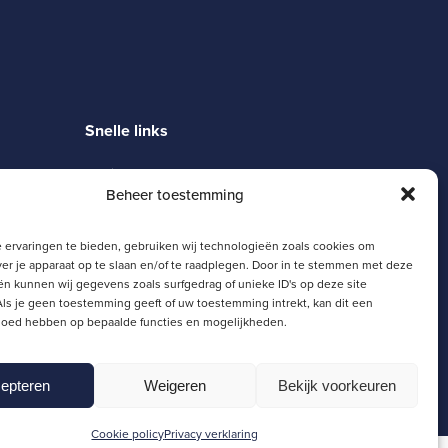
Snelle links
Magister
Beheer toestemming
Moodle
Zermelo
SJL Portaal
 ervaringen te bieden, gebruiken wij technologieën zoals cookies om
Schoolgids
ver je apparaat op te slaan en/of te raadplegen. Door in te stemmen met deze
n kunnen wij gegevens zoals surfgedrag of unieke ID's op deze site
ls je geen toestemming geeft of uw toestemming intrekt, kan dit een
vloed hebben op bepaalde functies en mogelijkheden.
epteren
Weigeren
Bekijk voorkeuren
Cookie policy
Privacy verklaring