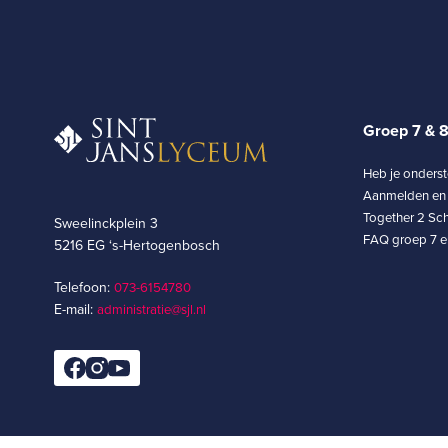
Groep 7 & 
Heb je onders
Aanmelden en 
Together 2 Sch
Sweelinckplein 3
FAQ groep 7 en
5216 EG ‘s-Hertogenbosch
Telefoon:
073-6154780­
E-mail:
administratie@sjl.nl