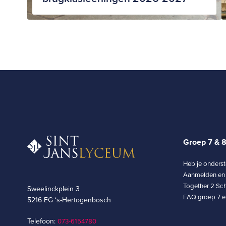
Groep 7 & 
Heb je onders
Aanmelden en 
Together 2 Sch
Sweelinckplein 3
FAQ groep 7 en
5216 EG ‘s-Hertogenbosch
Telefoon:
073-6154780­