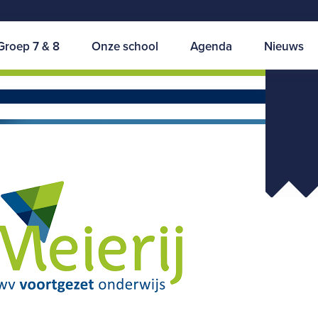
Groep 7 & 8
Onze school
Agenda
Nieuws
nodiging peergroupbijeenkomst