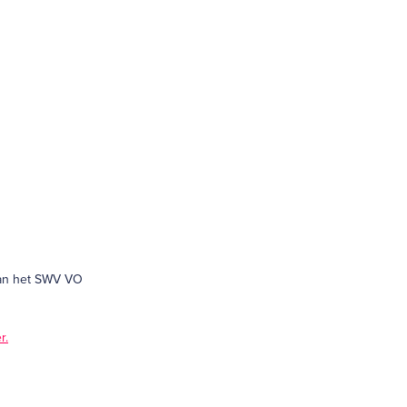
van het SWV VO
r.