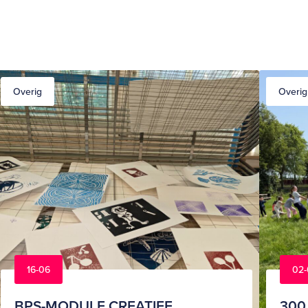
Overig
Overig
16-06
02-
BPS-MODULE CREATIEF
300 