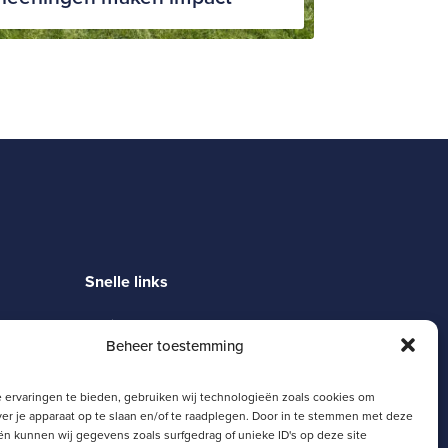
Snelle links
Magister
Beheer toestemming
Moodle
Zermelo
SJL Portaal
 ervaringen te bieden, gebruiken wij technologieën zoals cookies om
Schoolgids
ver je apparaat op te slaan en/of te raadplegen. Door in te stemmen met deze
n kunnen wij gegevens zoals surfgedrag of unieke ID's op deze site