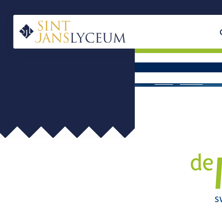
Naar
hoofdinhoud
Home
Home
»
Nieuws
»
Uit