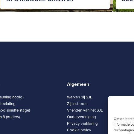
8
Algemeen
teuning nodig?
Werken bij SJL
toelating
Zij-instroom
ool (snuffelstage)
Vrienden van het SJL
 8 (ouders)
Oudervereniging
Om de beste
Privacy verklaring
informatie o
Cookie policy
technologieë