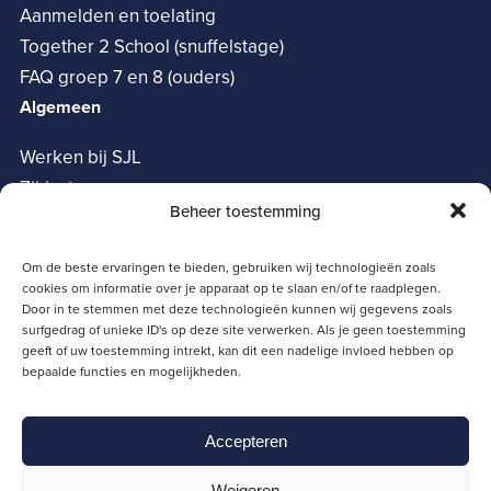
Aanmelden en toelating
Together 2 School (snuffelstage)
FAQ groep 7 en 8 (ouders)
Algemeen
Werken bij SJL
Zij-instroom
Beheer toestemming
Vrienden van het SJL
Oudervereniging
Om de beste ervaringen te bieden, gebruiken wij technologieën zoals
Privacy verklaring
cookies om informatie over je apparaat op te slaan en/of te raadplegen.
Cookie policy
Door in te stemmen met deze technologieën kunnen wij gegevens zoals
surfgedrag of unieke ID's op deze site verwerken. Als je geen toestemming
Snelle links
geeft of uw toestemming intrekt, kan dit een nadelige invloed hebben op
bepaalde functies en mogelijkheden.
Magister
Moodle
Accepteren
Zermelo
SJL Portaal
Weigeren