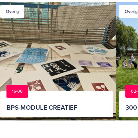
Overig
Overig
16-06
02-
BPS-MODULE CREATIEF
300 