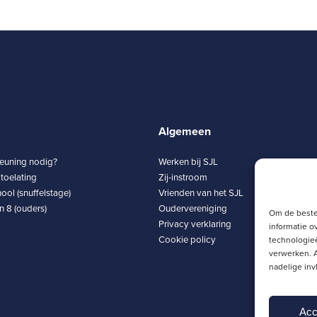
8
Algemeen
teuning nodig?
Werken bij SJL
toelating
Zij-instroom
ool (snuffelstage)
Vrienden van het SJL
 8 (ouders)
Oudervereniging
Om de beste
Privacy verklaring
informatie o
Cookie policy
technologieë
verwerken. A
nadelige in
Acc