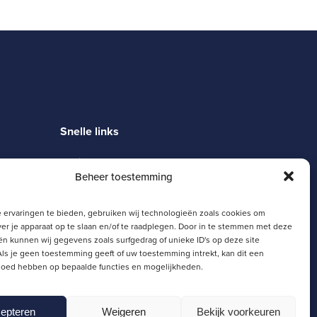
Snelle links
Magister
Beheer toestemming
Moodle
Zermelo
SJL Portaal
 ervaringen te bieden, gebruiken wij technologieën zoals cookies om
Schoolgids
ver je apparaat op te slaan en/of te raadplegen. Door in te stemmen met deze
n kunnen wij gegevens zoals surfgedrag of unieke ID's op deze site
ls je geen toestemming geeft of uw toestemming intrekt, kan dit een
vloed hebben op bepaalde functies en mogelijkheden.
epteren
Weigeren
Bekijk voorkeuren