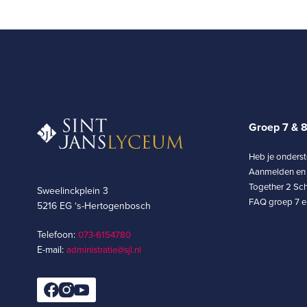
Groep 7 & 
Heb je onders
Aanmelden en 
Together 2 Sch
Sweelinckplein 3
FAQ groep 7 en
5216 EG ‘s-Hertogenbosch
Telefoon:
073-6154780­
E-mail:
administratie@sjl.nl