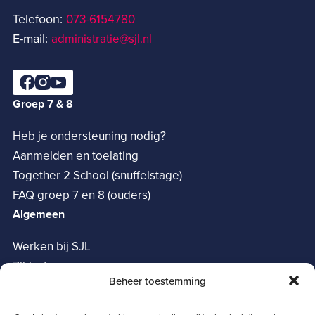
Telefoon:
073-6154780­
E-mail:
administratie@sjl.nl
Groep 7 & 8
Heb je ondersteuning nodig?
Aanmelden en toelating
Together 2 School (snuffelstage)
FAQ groep 7 en 8 (ouders)
Algemeen
Werken bij SJL
Zij-instroom
Beheer toestemming
Vrienden van het SJL
Oudervereniging