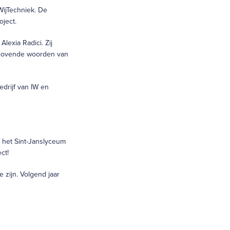
WijTechniek. De
oject.
lexia Radici. Zij
e lovende woorden van
drijf van IW en
 het Sint-Janslyceum
ct!
 zijn. Volgend jaar