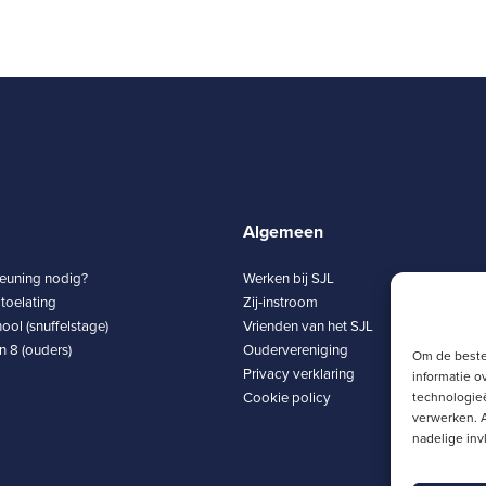
8
Algemeen
teuning nodig?
Werken bij SJL
toelating
Zij-instroom
ool (snuffelstage)
Vrienden van het SJL
 8 (ouders)
Oudervereniging
Om de beste
Privacy verklaring
informatie o
Cookie policy
technologieë
verwerken. A
nadelige in