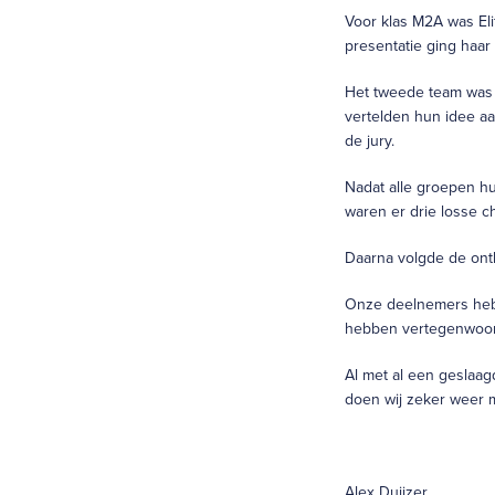
Voor klas M2A was El
presentatie ging haar
Het tweede team was h
vertelden hun idee a
de jury.
Nadat alle groepen hu
waren er drie losse c
Daarna volgde de ont
Onze deelnemers hebb
hebben vertegenwoordi
Al met al een geslaag
doen wij zeker weer 
Alex Duijzer