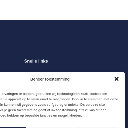
Snelle links
Magister
Beheer toestemming
Moodle
Zermelo
SJL Portaal
 ervaringen te bieden, gebruiken wij technologieën zoals cookies om
Schoolgids
ver je apparaat op te slaan en/of te raadplegen. Door in te stemmen met deze
n kunnen wij gegevens zoals surfgedrag of unieke ID's op deze site
ls je geen toestemming geeft of uw toestemming intrekt, kan dit een
vloed hebben op bepaalde functies en mogelijkheden.