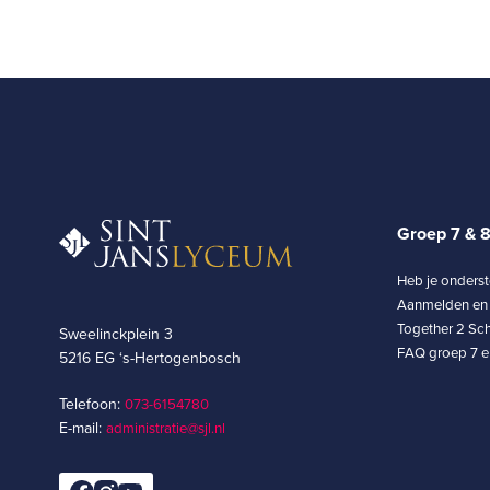
Groep 7 & 
Heb je onders
Aanmelden en 
Together 2 Sch
Sweelinckplein 3
FAQ groep 7 en
5216 EG ‘s-Hertogenbosch
Telefoon:
073-6154780­
E-mail:
administratie@sjl.nl