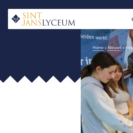
Naar
hoofdinhoud
Home
Home
»
Nieuws
»
Reg