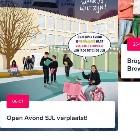
23-
Brug
Bro
06-01
Open Avond SJL verplaatst!