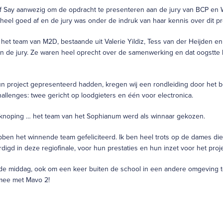
if Say aanwezig om de opdracht te presenteren aan de jury van BCP en 
 heel goed af en de jury was onder de indruk van haar kennis over dit pr
et team van M2D, bestaande uit Valerie Yildiz, Tess van der Heijden en A
an de jury. Ze waren heel oprecht over de samenwerking en dat oogstt
n project gepresenteerd hadden, kregen wij een rondleiding door het be
hallenges: twee gericht op loodgieters en één voor electronica.
knoping … het team van het Sophianum werd als winnaar gekozen.
en het winnende team gefeliciteerd. Ik ben heel trots op de dames die
gd in deze regiofinale, voor hun prestaties en hun inzet voor het proje
de middag, ook om een keer buiten de school in een andere omgeving te
mee met Mavo 2!