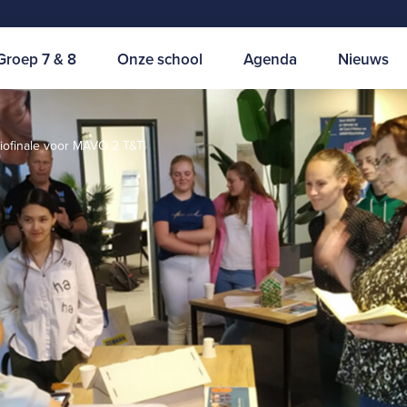
Groep 7 & 8
Onze school
Agenda
Nieuws
iofinale voor MAVO 2 T&T