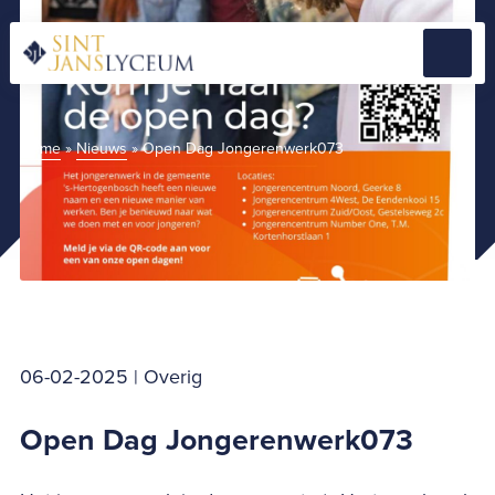
Naar
hoofdinhoud
Menu
Home
Home
»
Nieuws
»
Open Dag Jongerenwerk073
06-02-2025 | Overig
Open Dag Jongerenwerk073