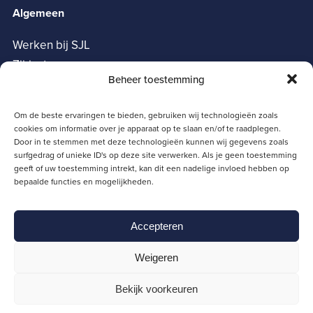
Algemeen
Werken bij SJL
Zij-instroom
Beheer toestemming
Vrienden van het SJL
Oudervereniging
Om de beste ervaringen te bieden, gebruiken wij technologieën zoals
Privacy verklaring
cookies om informatie over je apparaat op te slaan en/of te raadplegen.
Cookie policy
Door in te stemmen met deze technologieën kunnen wij gegevens zoals
surfgedrag of unieke ID's op deze site verwerken. Als je geen toestemming
Snelle links
geeft of uw toestemming intrekt, kan dit een nadelige invloed hebben op
bepaalde functies en mogelijkheden.
Magister
Moodle
Accepteren
Zermelo
SJL Portaal
Weigeren
Schoolgids
Bekijk voorkeuren