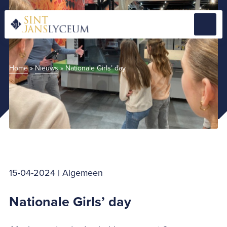
Naar
hoofdinhoud
Menu
Home
Home
»
Nieuws
»
Nationale Girls’ day
15-04-2024 | Algemeen
Nationale Girls’ day