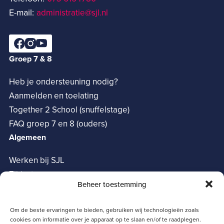
E-mail:
administratie@sjl.nl
Groep 7 & 8
Heb je ondersteuning nodig?
Aanmelden en toelating
Together 2 School (snuffelstage)
FAQ groep 7 en 8 (ouders)
Algemeen
Werken bij SJL
Zij-instroom
Beheer toestemming
Vrienden van het SJL
Oudervereniging
Om de beste ervaringen te bieden, gebruiken wij technologieën zoals
Privacy verklaring
cookies om informatie over je apparaat op te slaan en/of te raadplegen.