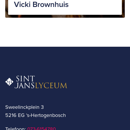
Vicki Brownhuis
Sweelinckplein 3
5216 EG ‘s-Hertogenbosch
Telefoon:
073-6154780­