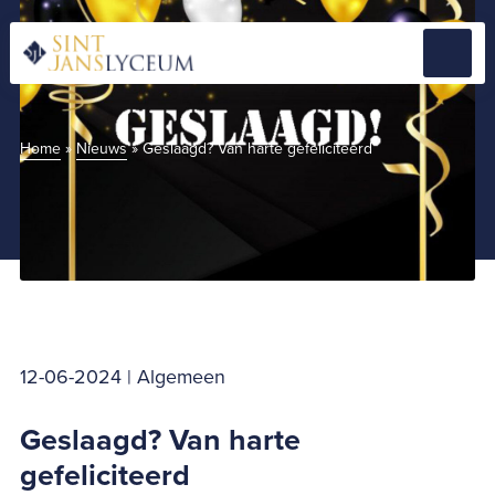
Naar
hoofdinhoud
Menu
Home
Home
»
Nieuws
»
Geslaagd? Van harte gefeliciteerd
12-06-2024 | Algemeen
Geslaagd? Van harte
gefeliciteerd