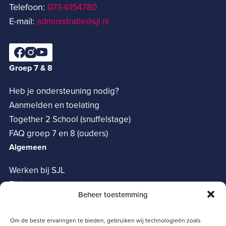
Telefoon:
073-6154780­
E-mail:
administratie@sjl.nl
Groep 7 & 8
Heb je ondersteuning nodig?
Aanmelden en toelating
Together 2 School (snuffelstage)
FAQ groep 7 en 8 (ouders)
Algemeen
Werken bij SJL
Zij-instroom
Beheer toestemming
Vrienden van het SJL
Oudervereniging
Om de beste ervaringen te bieden, gebruiken wij technologieën zoals