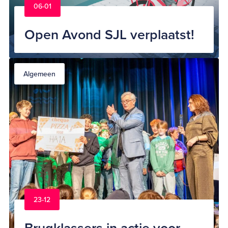
06-01
Open Avond SJL verplaatst!
Algemeen
23-12
Brugklassers in actie voor