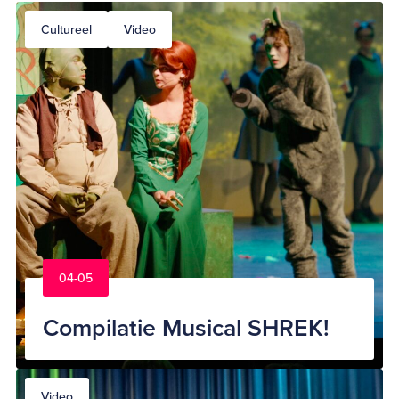
Cultureel
Video
04-05
Compilatie Musical SHREK!
Video