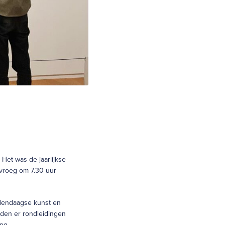
Het was de jaarlijkse
 vroeg om 7.30 uur
edendaagse kunst en
den er rondleidingen
ng.