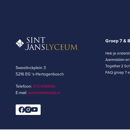
Groep 7 & 
Heb je onders
Aanmelden en 
Together 2 Sch
Sweelinckplein 3
FAQ groep 7 en
5216 EG ‘s-Hertogenbosch
Telefoon:
073-6154780­
E-mail:
administratie@sjl.nl