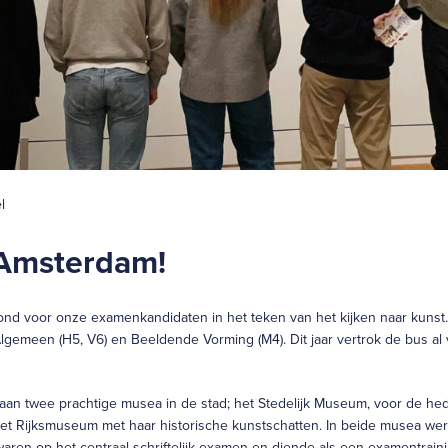
l
 Amsterdam!
nd voor onze examenkandidaten in het teken van het kijken naar kunst. 
lgemeen (H5, V6) en Beeldende Vorming (M4). Dit jaar vertrok de bus al
aan twee prachtige musea in de stad; het Stedelijk Museum, voor de h
et Rijksmuseum met haar historische kunstschatten. In beide musea wer
waren op het centraal schriftelijk examen en diende als een examentraini