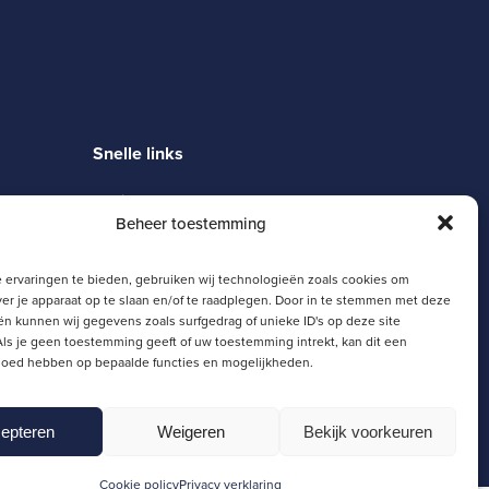
Snelle links
Magister
Beheer toestemming
Moodle
Zermelo
SJL Portaal
 ervaringen te bieden, gebruiken wij technologieën zoals cookies om
Schoolgids
ver je apparaat op te slaan en/of te raadplegen. Door in te stemmen met deze
n kunnen wij gegevens zoals surfgedrag of unieke ID's op deze site
ls je geen toestemming geeft of uw toestemming intrekt, kan dit een
vloed hebben op bepaalde functies en mogelijkheden.
epteren
Weigeren
Bekijk voorkeuren
Cookie policy
Privacy verklaring