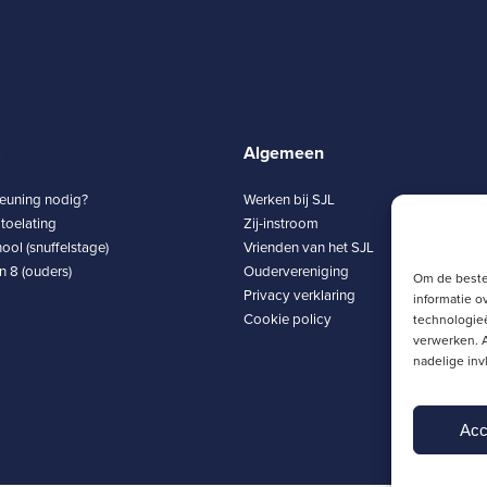
8
Algemeen
teuning nodig?
Werken bij SJL
toelating
Zij-instroom
ool (snuffelstage)
Vrienden van het SJL
 8 (ouders)
Oudervereniging
Om de beste
Privacy verklaring
informatie o
Cookie policy
technologieë
verwerken. A
nadelige in
Acc