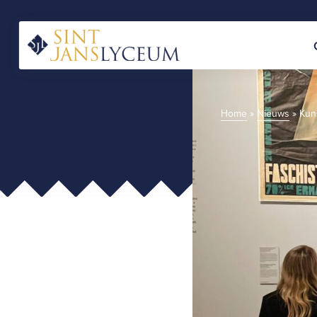
Naar
hoofdinhoud
Home
Home
»
Nieuws
»
Kun